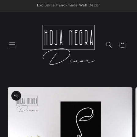
Ir
Exclusive hand-made Wall Decor
directamente
al contenido
Carrito
Ir
directamente
a la
información
del producto